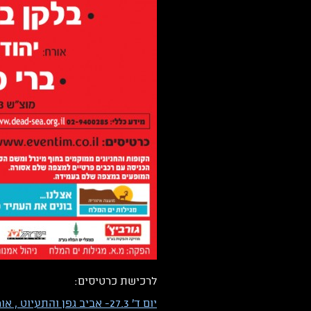
לרכישת כרטיסים:
יום ד' 27.3- אביב גפן והתעיוט , אורחים: קוויאר 2 (דה וויס), מופע אורח: מטרופולין