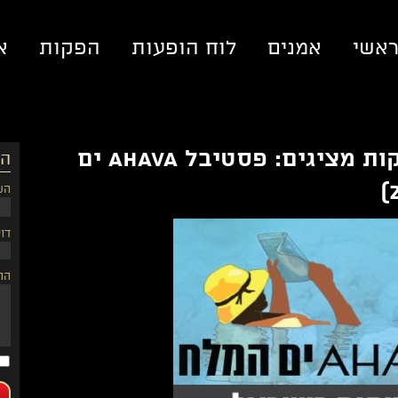
אשי
אמנים
לוח הופעות
הפקות
א
גורביץ' מוזיקה והפקות מציגים: פסטיבל AHAVA ים
הש
הש
דוא
הה