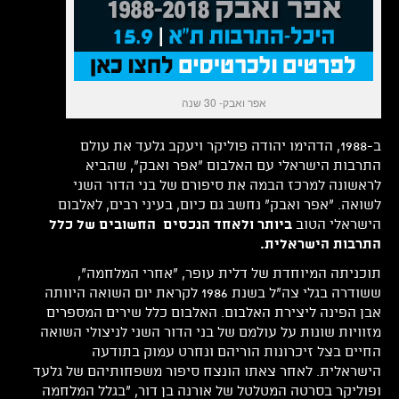
אפר ואבק- 30 שנה
ב-1988, הדהימו יהודה פוליקר ויעקב גלעד את עולם
התרבות הישראלי עם האלבום "אפר ואבק", שהביא
לראשונה למרכז הבמה את סיפורם של בני הדור השני
לשואה. "אפר ואבק" נחשב גם כיום, בעיני רבים, לאלבום
הישראלי הטוב
ביותר ולאחד הנכסים החשובים של כלל
התרבות הישראלית.
תוכניתה המיוחדת של דלית עופר, "אחרי המלחמה",
ששודרה בגלי צה"ל בשנת 1986 לקראת יום השואה היוותה
אבן הפינה ליצירת האלבום. האלבום כלל שירים המספרים
מזוויות שונות על עולמם של בני הדור השני לניצולי השואה
החיים בצל זיכרונות הוריהם ונחרט עמוק בתודעה
הישראלית. לאחר צאתו הונצח סיפור משפחותיהם של גלעד
ופוליקר בסרטה המטלטל של אורנה בן דור, "בגלל המלחמה