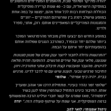
יהודה פוליקר ושלומי שבת, מהאמנים המצליחים והחשובים
במוסיקה הישראלית, עם כ- 40 שנות קריירה מוסיקלית
הכוללת הצלחות רבות לכל אחד מהם, יפגשו על במה אחת
במופע שישלב וימזג בין שורשיהם הטורקיים – יווניים
והסגנונות המוזיקליים המאפיינים אותם: רוק, אתני, ספרד
ולדינו.
במופע החדש הם יבצעו חלק מובחר מהרפרטואר המוכר
ביותר שלהם יחד ובנפרד, כשהרכב הנגנים שמלווה אותם
בהופעותיהם יחד איתם על הבמה.
"התרגשות גדולה לחבור ליוצר ענק שנים של מגוון סגנונות
שנגענו, מלאי ענק של שירים מרגשים. ההופעה תהיה מלאה
להיטים. מהעבר ומעכשיו קצת תיבלון אתני מתורכיה ויוון.
החיבור מרגיש טבעי. תענוג שיש עם מי לדבר לדינו. מרגיש
בבית. יהיה כיף אמיתי".
שלומי
"שלומי זמר נהדר בעיניי. מתחילת דרכו אני אוהב ומעריך
אותו. החיבור בינינו התחיל כשהזמין אותי לנגן בשיר
"רפסודה", מאז שמרנו על קשר חברי וגילינו הרבה מהמשותף
ברמה המוסיקלית. אני שמח על שיתוף פעולה הזה."
יודה
ניהול אמנותי: לואי להב