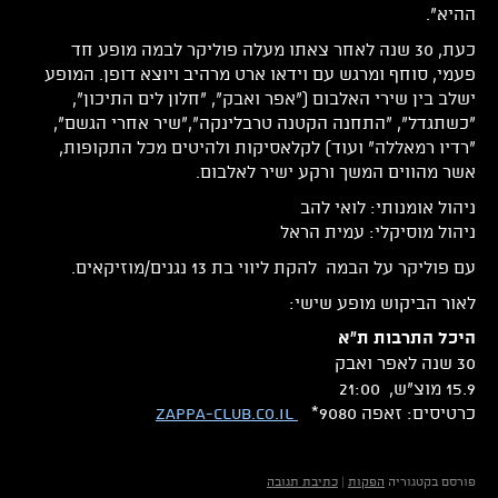
ההיא".
כעת, 30 שנה לאחר צאתו מעלה פוליקר לבמה מופע חד
פעמי, סוחף ומרגש עם וידאו ארט מרהיב ויוצא דופן. המופע
ישלב בין שירי האלבום ("אפר ואבק", "חלון לים התיכון",
"כשתגדל", "התחנה הקטנה טרבלינקה","שיר אחרי הגשם",
"רדיו רמאללה" ועוד) לקלאסיקות ולהיטים מכל התקופות,
אשר מהווים המשך ורקע ישיר לאלבום.
ניהול אומנותי: לואי להב
ניהול מוסיקלי: עמית הראל
עם פוליקר על הבמה להקת ליווי בת 13 נגנים/מוזיקאים.
לאור הביקוש מופע שישי:
היכל התרבות ת"א
30 שנה לאפר ואבק
15.9 מוצ"ש, 21:00
כרטיסים: זאפה 9080*
zappa-club.co.il
פורסם בקטגוריה
הפקות
|
כתיבת תגובה