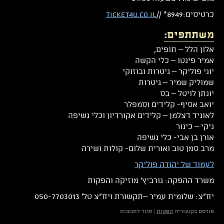
כרטיסים:8949* //
ticket4u.co.il
משתתפים:
אלון הלל – תופים,
אמיר פינטו – כלי הקשה
יוני פוליקר – גיטרות ובוזוקי
שמוליק שמיר – גיטרות
יונתן לויטל – בס
יואב אסיף- קלידים וסמפלר
לאוניד דצלמן – קלידים אקורדיון וכלי נשיפה
ניקי – כינור
אורן בן אבי- כלי נשיפה
מרב סמן טוב ואורית שלום- קולות ושירה
לעמוד של יהודה פוליקר
משרד ההפקה: גורביץ' מוזיקה והפקות
יח"צ: שלומית עמיר –תקשורת ויח"צ טל' 050-7703013
על
פורסם בקטגוריה
הפקות
|
סגור לתגובות
גורביץ'