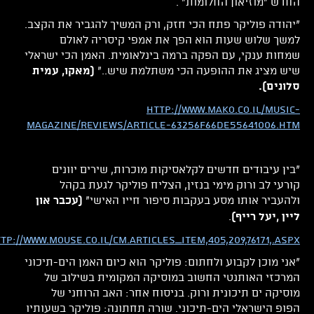
החדש "מוזיאון החלומות" .
"יהודה פוליקר פתח הכי חזק, ורק המשיך להגביר את הקצב.
למשך שלוש שעות הוא הפך את אמפי קיסריה לאולם
שמחות ענקי, עם הפקה ברמה בינלאומית. האמן הכי ישראלי
שיש מציג את ההופעה הכי משתלמת שיש.."
(מאקו, עמית
סלונים).
http://www.mako.co.il/music-
Magazine/reviews/Article-63256f66de55641006.htm
"בין עיבודים חדשים לקלאסיקות מוכרות, שירים יוונים
קורעי לב ורוק מימי בנזין, הצליח פוליקר לגעת בקהל
ולהעביר אותו מסע בעקבות סיפור חייו האישי"
(עכבר און
.
ליין ,יעל רייף)
tp://www.mouse.co.il/CM.articles_item,405,209,76171,.aspx
"אני מוכן לקבוע ולחתום: פוליקר הוא כיום האמן הים-תיכוני
המרכזי האותנטי החשוב במוסיקה המקומית בשילוב של
מוסיקה ים תיכונית ורוק. בניסוח אחר: האב הרוחני של
הפופ הישראלי הים-תיכוני. שורה תחתונה: פוליקר בשעותיו