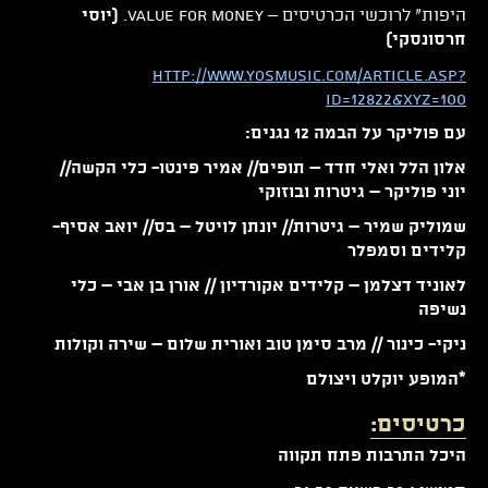
היפות" לרוכשי הכרטיסים – Value For Money.
(יוסי
חרסונסקי)
http://www.yosmusic.com/article.asp?
id=12822&xyz=100
עם פוליקר על הבמה 12 נגנים:
אלון הלל ואלי חדד – תופים// אמיר פינטו- כלי הקשה//
יוני פוליקר – גיטרות ובוזוקי
שמוליק שמיר – גיטרות// יונתן לויטל – בס// יואב אסיף-
קלידים וסמפלר
לאוניד דצלמן – קלידים אקורדיון // אורן בן אבי – כלי
נשיפה
ניקי- כינור // מרב סימן טוב ואורית שלום – שירה וקולות
*המופע יוקלט ויצולם
כרטיסים:
היכל התרבות פתח תקווה