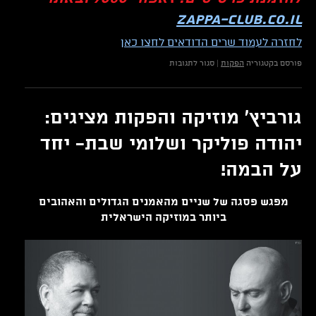
zappa-club.co.il
לחזרה לעמוד שרים הדודאים לחצו כאן
על
פורסם בקטגוריה
הפקות
|
סגור לתגובות
"סימן
שאתה
צעיר"-
חוגגים
גורביץ' מוזיקה והפקות מציגים:
80
לישראל
יהודה פוליקר ושלומי שבת- יחד
גוריון!
על הבמה!
מפגש פסגה של שניים מהאמנים הגדולים והאהובים
ביותר במוזיקה הישראלית