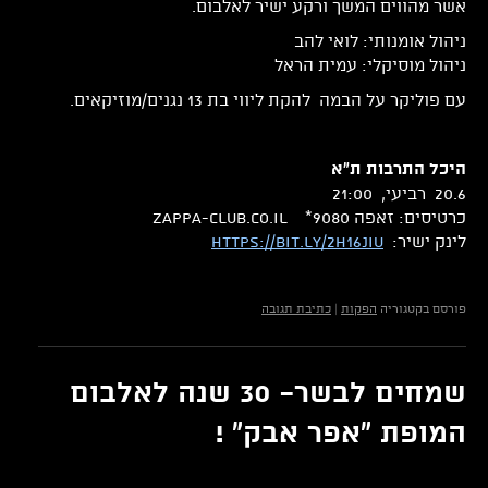
אשר מהווים המשך ורקע ישיר לאלבום.
ניהול אומנותי: לואי להב
ניהול מוסיקלי: עמית הראל
עם פוליקר על הבמה להקת ליווי בת 13 נגנים/מוזיקאים.
היכל התרבות ת"א
20.6 רביעי, 21:00
כרטיסים: זאפה 9080* zappa-club.co.il
לינק ישיר:
https://bit.ly/2H16JIu
פורסם בקטגוריה
הפקות
|
כתיבת תגובה
שמחים לבשר- 30 שנה לאלבום
המופת "אפר אבק" !