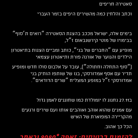
סאטירה חריפים
וכתב והלחין כמה מהשירים היפים בזמר העברי
בימים אלה, ישראל מככב בהצגת הסאטירה ״רואים ת׳סוף״
בבימויו של מוטי קירשנבאום ז״ל,
מופיע עם ״החברים של בני״, כותב ומביים הצגות בתיאטרון
הילדים והנוער של אורנה פורת ותיאטרון עצמאי
(״סוף התחלה וחתולה״), עובד על אלבום סולו חדש ומופיע
תדיר עם אסף אמדורסקי, בנו של שותפו הותיק בני
אמדורסקי ז״ל במופע המצליח ״שרים הדודאים״.
ב27.11 נחגוג לו יומולדת כמו שחוגגים לאמן גדול
עם אמנים שהוא אוהב ואוהבים אותו ועם שירים ורגעים
מהקריירה המפוארת של האיש
הכל כך אהוב.
להזמנת כרטיסים: זאפה *9080 ובאתר