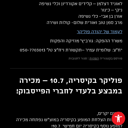
לאוניד דצלמן – קלידים אקורדיון וכלי נשיפה
ניקי – כינור
אורן בן אבי- כלי נשיפה
מרב סמן טוב ואורית שלום- קולות ושירה
לעמוד של יהודה פוליקר
משרד ההפקה: גורביץ' מוזיקה והפקות
יח"צ: שלומית עמיר –תקשורת ויח"צ טל' 050-7703013
על
פורסם בקטגוריה
הפקות
|
סגור לתגובות
גורביץ'
מוזיקה
והפקות
מציגים:
פוליקר בקיסריה, 10.7 – מכירה
יהודה
פוליקר
במבצע בלעדי לחברי הפייסבוק!
–
"מוזיאון
החלומות"-
ההופעה
פתח סרגל נגישות
חברים יקרים,
בעקבות הצלחת המופע בקיסריה במוצ"ש נפתחה מכירה
למופע נוסף בקיסריה יום חמישי 10.7!