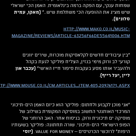
שמחות ענקי, עם הפקה ברמה בינלאומית. האמן הכי ישראלי
שיש מציג את ההופעה הכי משתלמת שיש.."
(מאקו, עמית
סלונים).
http://www.mako.co.il/music-
Magazine/reviews/Article-63256f66de55641006.htm
"בין עיבודים חדשים לקלאסיקות מוכרות, שירים יוונים
קורעי לב ורוק מימי בנזין, הצליח פוליקר לגעת בקהל
ולהעביר אותו מסע בעקבות סיפור חייו האישי"
(עכבר און
.
ליין ,יעל רייף)
tp://www.mouse.co.il/CM.articles_item,405,209,76171,.aspx
"אני מוכן לקבוע ולחתום: פוליקר הוא כיום האמן הים-תיכוני
המרכזי האותנטי החשוב במוסיקה המקומית בשילוב של
מוסיקה ים תיכונית ורוק. בניסוח אחר: האב הרוחני של
הפופ הישראלי הים-תיכוני. שורה תחתונה: פוליקר בשעותיו
היפות" לרוכשי הכרטיסים – Value For Money.
(יוסי