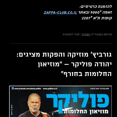
להזמנת כרטיסים:
זאפה *9080 ובאתר
zappa-club.co.il
קופות ת"א *2207
על
פורסם בקטגוריה
הפקות
|
סגור לתגובות
גורביץ'
מוזיקה
והפקות
מציגים:
גורביץ' מוזיקה והפקות מציגים:
יהודה
פוליקר
יהודה פוליקר – "מוזיאון
ושלומי
שבת-
החלומות בחורף"
יחד
על
הבמה!