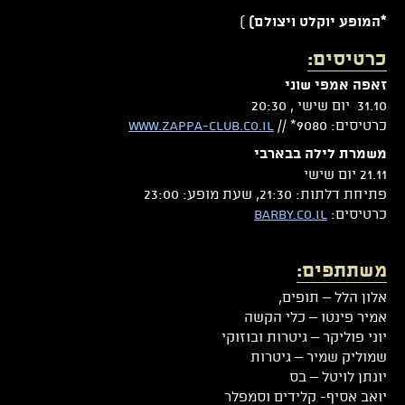
)
*המופע יוקלט ויצולם)
כרטיסים:
זאפה אמפי שוני
31.10 יום שישי , 20:30
כרטיסים: 9080* //
www.zappa-club.co.il
משמרת לילה בבארבי
21.11 יום שישי
פתיחת דלתות: 21:30, שעת מופע: 23:00
כרטיסים:
barby.co.il
משתתפים:
אלון הלל – תופים,
אמיר פינטו – כלי הקשה
יוני פוליקר – גיטרות ובוזוקי
שמוליק שמיר – גיטרות
יונתן לויטל – בס
יואב אסיף- קלידים וסמפלר