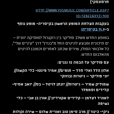
חרסונסקי)
http://www.yosmusic.com/article.asp?
id=12822&xyz=100
בעקבות הצלחת המופע הראשון בקיסריה- מופע נוסף
ב-
11.9 בקיסריה!
במופע החדש משלב פוליקר בין רוקנרול למוסיקה יוונית –
ים תיכונית ומבצע להיטים החל מ"בנזין" דרך "עיניים שלי",
כל אלבומי הסולו, שירים שכתב לאחרים וכמובן להיטים
מהאלבום החדש.
עם פוליקר על הבמה 12 נגנים:
אלון הלל ואלי חדד – תופים// אמיר פינטו- כלי הקשה//
יוני פוליקר – גיטרות ובוזוקי
שמוליק שמיר – גיטרות// יונתן לויטל – בס// יואב אסיף-
קלידים וסמפלר
לאוניד דצלמן – קלידים אקורדיון // אורן בן אבי – כלי
נשיפה
ניקי- כינור // מרב סימן טוב ואורית שלום – שירה וקולות