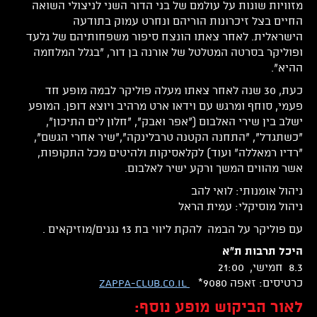
מזוויות שונות על עולמם של בני הדור השני לניצולי השואה
החיים בצל זיכרונות הוריהם ונחרט עמוק בתודעה
הישראלית. לאחר צאתו הונצח סיפור משפחותיהם של גלעד
ופוליקר בסרטה המטלטל של אורנה בן דור, "בגלל המלחמה
ההיא".
כעת, 30 שנה לאחר צאתו מעלה פוליקר לבמה מופע חד
פעמי, סוחף ומרגש עם וידאו ארט מרהיב ויוצא דופן. המופע
ישלב בין שירי האלבום ("אפר ואבק", "חלון לים התיכון",
"כשתגדל", "התחנה הקטנה טרבלינקה","שיר אחרי הגשם",
"רדיו רמאללה" ועוד) לקלאסיקות ולהיטים מכל התקופות,
אשר מהווים המשך ורקע ישיר לאלבום.
ניהול אומנותי: לואי להב
ניהול מוסיקלי: עמית הראל
עם פוליקר על הבמה להקת ליווי בת 13 נגנים/מוזיקאים .
היכל תרבות ת"א
8.3 חמישי, 21:00
כרטיסים: זאפה 9080*
zappa-club.co.il
לאור הביקוש מופע נוסף: