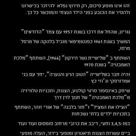
זהו אינו מופע סיכום, רק תירוץ נפלא להיזכר בכישרונו
ולהסיר את הכובע בפני הילד הנצחי והמוכשר כל כך.
גוריון, שהחל את דרכו בשנת 1957 עם צמד ״הדודאים״
המשיך בשנת 1961 כפנטומימאי מוביל בלהקה של מרסל
מרסו,
השתתף ב ״שלישיית גשר הירקון״ (1966), השתתף ״מלכת
האמבטיה״ בשנת 1970
והיה חבר בשלישייה ״הטוב הרע והנערה״, יחד עם בני
אמדורסקי וג׳וזי כץ
שיחק באינספור סרטי קולנוע, הצגות, ותכניות טלוויזיה
מ״מלכת האמבטיה״ של חנוך לוין דרך
״הצילו את המציל״ ו״חור בלבנה״ של אורי זוהר, השתתף
בתכניות ילדים בלתי נשכחות
כמו:3,4,5 וחצי, דיבב את כרובי מרחוב סומסום ועוד ועוד
ביים עשרות הצגות תיאטרון ומופעי בידור, העלה מופעי