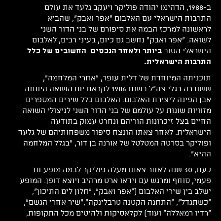
ב-1988, הדהימו יהודה פוליקר ויעקב גלעד את עולם
התרבות הישראלי עם האלבום "אפר ואבק", שהביא
לראשונה למרכז הבמה את סיפורם של בני הדור השני
לשואה. "אפר ואבק" נחשב גם כיום, בעיני רבים, לאלבום
הישראלי הטוב
ביותר ולאחד הנכסים החשובים של כלל
התרבות הישראלית.
תוכניתה המיוחדת של דלית עופר, "אחרי המלחמה",
ששודרה בגלי צה"ל בשנת 1986 לקראת יום השואה היוותה
אבן הפינה ליצירת האלבום. האלבום כלל שירים המספרים
מזוויות שונות על עולמם של בני הדור השני לניצולי השואה
החיים בצל זיכרונות הוריהם ונחרט עמוק בתודעה
הישראלית. לאחר צאתו הונצח סיפור משפחותיהם של גלעד
ופוליקר בסרטה המטלטל של אורנה בן דור, "בגלל המלחמה
ההיא".
כעת, 30 שנה לאחר צאתו מעלה פוליקר לבמה מופע חד
פעמי, סוחף ומרגש עם וידאו ארט מרהיב ויוצא דופן. המופע
ישלב בין שירי האלבום ("אפר ואבק", "חלון לים התיכון",
"כשתגדל", "התחנה הקטנה טרבלינקה","שיר אחרי הגשם",
"רדיו רמאללה" ועוד) לקלאסיקות ולהיטים מכל התקופות,