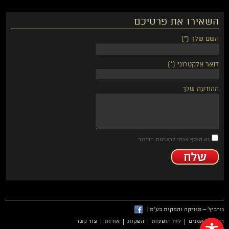
השאירו את פרטיכם
השם שלך (*)
דואר אלקטרוני (*)
ההודעה שלך
נא הוסף אותי לרשימת הדיוור
גורביץ' – מוזיקה והפקות בע"מ
|
פתח סרגל נגישות
ראשי
אמנים
לוח הופעות
הפקות
אודות
צור קשר