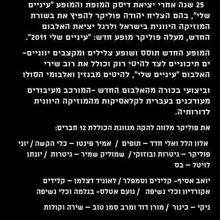
25 שנה אחרי יציאת דיסק המופת והמופע
"עיניים
שלי", בהם הצליח יהודה פוליקר להפיץ את בשורת
המוזיקה היוונית בישראל ולרגל יציאת האלבום
החדש, מעלה פוליקר מופע חדש: "עיניים שלי 2011".
המופע החדש תוסס ושופע צלילים ומקצבים יווניים-
ים תיכוניים לצד להיטי רוק וכולל את רוב שירי
האלבום "עיניים שלי", להיטים מבנזין ואלבומי הסולו
וביצועי בכורה מהאלבום החדש -המורכב מעיבודים
מעודכנים בעברית לקלאסיקות מהמוזיקה היוונית
לדורותיה.
את פוליקר מלווה להקה מגוונת הכוללת 12 חברים:
אלון
הלל
ואלי חדד – תופים / אמיר פינטו – כלי הקשה /
יו
ני
פוליקר
– גיטרות ובוזוקי / שמוליק שמיר – גיטרות /
יו
נתן
לויטל
– בס
יואב אסיף- קלידים וסמפלר /
לאוניד דצלמן – קלידים
אקורדיון וכלי נשיפה /
נועם אטלס- בגלמה וכלי נשיפה
ניקי – כינור /
מורן דוד
ומרב סמן טוב – שירה וקולות