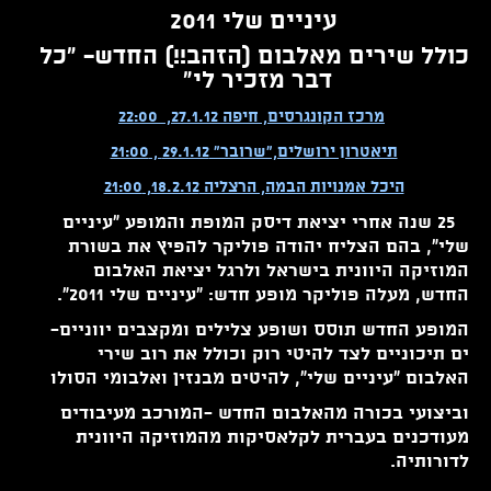
עיניים שלי 2011
כולל שירים מאלבום (הזהב!!) החדש- "כל
דבר מזכיר לי"
מרכז הקונגרסים, חיפה 27.1.12, 22:00
תיאטרון ירושלים,"שרובר" 29.1.12 , 21:00
היכל אמנויות הבמה, הרצליה 18.2.12, 21:00
25 שנה אחרי יציאת דיסק המופת והמופע
"עיניים
שלי", בהם הצליח יהודה פוליקר להפיץ את בשורת
המוזיקה היוונית בישראל ולרגל יציאת האלבום
החדש, מעלה פוליקר מופע חדש: "עיניים שלי 2011".
המופע החדש תוסס ושופע צלילים ומקצבים יווניים-
ים תיכוניים לצד להיטי רוק וכולל את רוב שירי
האלבום "עיניים שלי", להיטים מבנזין ואלבומי הסולו
וביצועי בכורה מהאלבום החדש -המורכב מעיבודים
מעודכנים בעברית לקלאסיקות מהמוזיקה היוונית
לדורותיה.