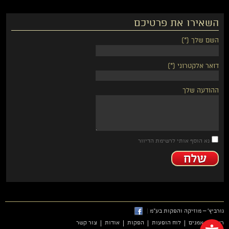
השאירו את פרטיכם
השם שלך (*)
דואר אלקטרוני (*)
ההודעה שלך
נא הוסף אותי לרשימת הדיוור
גורביץ' – מוזיקה והפקות בע"מ
|
פתח סרגל נגישות
ראשי
אמנים
לוח הופעות
הפקות
אודות
צור קשר