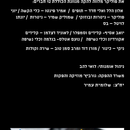
את פוליקר מלווה להקה מגוונת הכוללת 12 חברים:
אלון
הלל
ואלי חדד – תופים / אמיר פינטו – כלי הקשה /
יו
ני
פוליקר
– גיטרות ובוזוקי / שמוליק שמיר – גיטרות /
יו
נתן
לויטל
– בס
יואב אסיף- קלידים וסמפלר /
לאוניד דצלמן – קלידים
אקורדיון וכלי נשיפה /
נועם אטלס- בגלמה וכלי נשיפה
ניקי – כינור /
מורן דוד
ומרב סמן טוב – שירה וקולות
ניהול אומנותי: לואי להב
משרד ההפקה: גורביץ' מוזיקה והפקות
יח"צ: שלומית עמיר