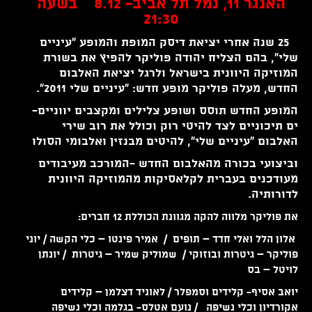
האנגר 11, נמל תל אביב- 8.12 בשעה
21:30
25 שנה אחרי יציאת דיסק המופת והמופע
"עיניים
שלי", בהם הצליח יהודה פוליקר להפיץ את בשורת
המוזיקה היוונית בישראל ולרגל יציאת האלבום
החדש, מעלה פוליקר מופע חדש: "עיניים שלי 2011".
המופע החדש תוסס ושופע צלילים ומקצבים יווניים-
ים תיכוניים לצד להיטי רוק וכולל את רוב שירי
האלבום "עיניים שלי", להיטים מבנזין ואלבומי הסולו
וביצועי בכורה מהאלבום החדש -המורכב מעיבודים
מעודכנים בעברית לקלאסיקות מהמוזיקה היוונית
לדורותיה.
את פוליקר מלווה להקה מגוונת הכוללת 12 חברים:
אלון
הלל
ואלי חדד – תופים / אמיר פינטו – כלי הקשה /
יו
ני
פוליקר
– גיטרות ובוזוקי / שמוליק שמיר – גיטרות /
יו
נתן
לויטל
– בס
יואב אסיף- קלידים וסמפלר /
לאוניד דצלמן – קלידים
אקורדיון וכלי נשיפה /
נועם אטלס- בגלמה וכלי נשיפה