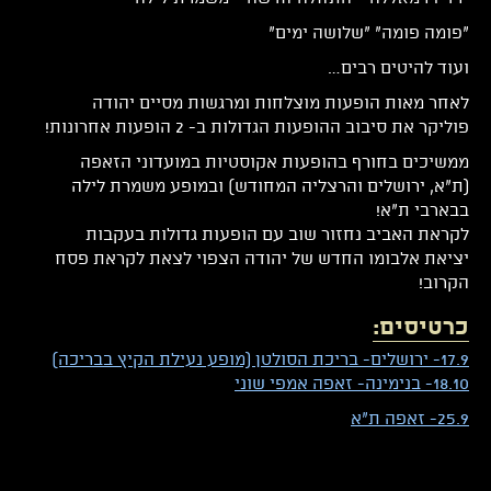
"פומה פומה" "שלושה ימים"
ועוד להיטים רבים…
לאחר מאות הופעות מוצלחות ומרגשות מסיים יהודה
פוליקר את סיבוב ההופעות הגדולות ב- 2 הופעות אחרונות!
ממשיכים בחורף בהופעות אקוסטיות במועדוני הזאפה
(ת"א, ירושלים והרצליה המחודש) ובמופע משמרת לילה
בבארבי ת"א!
לקראת האביב נחזור שוב עם הופעות גדולות בעקבות
יציאת אלבומו החדש של יהודה הצפוי לצאת לקראת פסח
הקרוב!
כרטיסים:
17.9- ירושלים- בריכת הסולטן (מופע נעילת הקיץ בבריכה)
18.10- בנימינה- זאפה אמפי שוני
5.9- זאפה ת"א
2