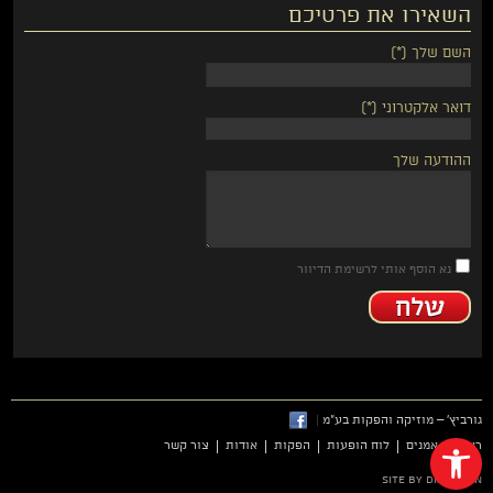
השאירו את פרטיכם
השם שלך (*)
דואר אלקטרוני (*)
ההודעה שלך
נא הוסף אותי לרשימת הדיוור
גורביץ' – מוזיקה והפקות בע"מ
|
פתח סרגל נגישות
ראשי
אמנים
לוח הופעות
הפקות
אודות
צור קשר
site by dmdesign