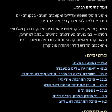
ועוד להיטים רבים…
מופע תוסס ושופע צלילים ומקצבים יוונים- בלקניים- ים
תיכוניים לצד להיטי רוק בליווי 12-7נגנים.
במופע מבצע פוליקר משיריוהמוכרים מלהקת בנזין ואלבומי
הסולו – בביצועים מעודכנים, להיטים שכתב לאחרים,
קלאסיקות מהמוסיקה היוונית לדורותיה וכמובן שירים
מהאלבום החדש ("ג'קו ויהודה פוליקר")
כרטיסים:
11.2 – זאפה הרצליה
13.2 – זאפה ירושלים במעבדה
15.2 – משמרת לילה בבארבי- מופע עמידה מיוחד!
22.2 – היכל התרבות מודיעין
23.2 – משכן אמנויות הבמה באר שבע
27.2 – זאפה ת"א
1.3 – תיאטרון הצפון, קרית חיים
9.3 – היכל התרבות ראשל"צ