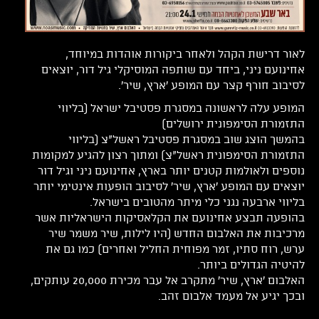
לאור דרישת הקהל ולאחר ביקורות אוהדות במיוחד,
אחינועם ניני, ביחד עם שותפה המוסיקלי גיל דור, יוצאים
לסיבוב חורף קצר עם המופע 'ארץ, שיר'.
המופע עלה לראשונה במסגרת פסטיבל ישראל (בליווי
התזמורת הסימפונית ירושלים)
בהמשך הוצג שוב במסגרת פסטיבל ראשל"צ (בליווי
התזמורת הסימפונית ראשל"צ) ומתוך רצון להגיע למקומות
נוספים ולאולמות קטנים יותר בארץ, אחינועם ניני וגיל דור
יוצאים עם המופע 'ארץ, שיר' לסיבוב הופעות אינטימי יותר
בליווי ארבעה נגני כלי מיתר מהטובים בישראל.
בהופעה תבצע אחינועם את הקלאסיקות הישראליות אשר
מרכיבות את האלבום החדש (היו לילות, שיר משמר שיר
ערש, רוח סתיו, זמר מפוחית החליל ואחרים) כמו גם את
להיטיה הגדולים ביותר.
האלבום 'ארץ, שיר' מתקרב אל עבר מכירת 20,000 עותקים,
ובכך יגיע אל מעמד אלבום זהב.