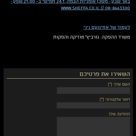
באר שבע- משכן אומניות הבמה, 24.1 חמישי ב- 21:00 שפע-
08-8663300 // www.sheffa.co.il
לעמוד של אחינועם ניני
משרד ההפקה: גורביץ' מוזיקה והפקות
השאירו את פרטיכם
השם שלך (*)
דואר אלקטרוני (*)
ההודעה שלך