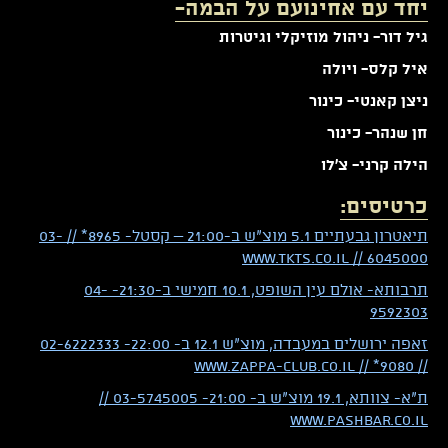
יחד עם אחינועם על הבמה-
גיל דור- ניהול מוזיקלי וגיטרות
איל קלס- ויולה
ניצן קאנטי- כינור
חן שנהר- כינור
הילה קרני- צ'לו
כרטיסים:
תיאטרון גבעתיים 5.1 מוצ"ש ב-21:00 – קסטל- 8965* // 03-
6045000 // www.TKTS.co.il
תרבותא- אולם עין השופט, 10.1 חמישי ב-21:30- 04-
9592303
זאפה ירושלים במעבדה, מוצ"ש 12.1 ב- 22:00- 02-6222333
// 9080* // www.zappa-club.co.il
ת"א- צוותא, 19.1 מוצ"ש ב- 21:00- 03-5745005 //
www.pashbar.co.il