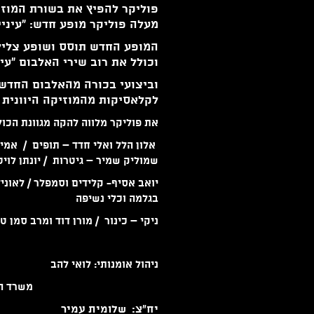
פוליקר להפיץ את בשורת המוזי
מעלה פוליקר מופע חדש: "עיניים שלי
המופע החדש תוסס ושופע צלילים
וכולל את רוב שירי האלבום "עינ
וביצועי בכורה מהאלבום החדש 
לקלאסיקות מהמוזיקה היוונית ל
את פוליקר מלווה להקה מגוונת הכוללת 12 חב
אלון
הלל
ואלי חדד – תופים / אמיר
שמוליק שמיר – גיטרות /
יו
נתן לויט
יואב אסיף- קלידים וסמפלר /
לאוני
בגלמה וכלי נשיפה
ניקי – כינור /
מורן דוד
ומרב סמן טו
ניהול אומנותי: לואי להב
משרד הה
יח"צ: שלומית עמיר