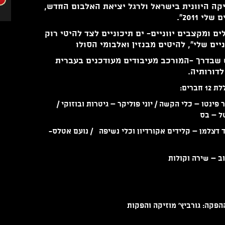
קה היוונית בישראל ולרגל יציאת האלבום החדש,
 2011".
 ומקצבים יווניים- ים תיכוניים לצד להיטי רוק
יים שלי", להיטים מבנזין ואלבומי הסולו
שבדרך -המורכב מעיבודים מעודכנים בעברית
דורותיה.
רים:
 פינטו – כלי הקשה /
יו
ני פוליקר
– גיטרות ובוזוקי /
ל
– בס
ד דצלמן – קלידים אקורדיון וכלי נשיפה /
נועם אטלס-
ב – שירה וקולות
פקה: גורביץ' מוזיקה והפקות