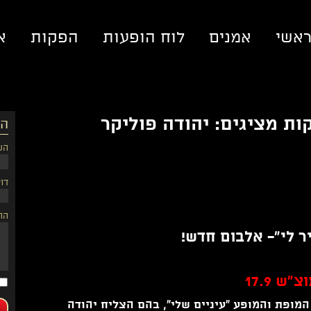
אשי
אמנים
לוח הופעות
הפקות
א
קות מציגים: יהודה פוליקר
הש
הש
דוא
הה
ר לי"- אלבום חדש!
 המופת והמופע "עיניים שלי", בהם הצליח יהודה