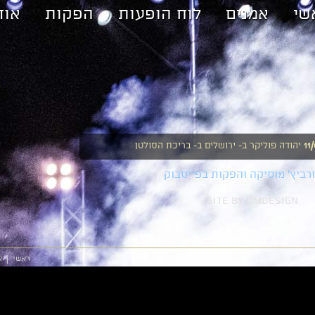
שי
אמנים
לוח הופעות
הפקות
אוד
יהודה פוליקר
ב-
ירושלים
ב-
בריכת הסולטן
11
ריקי גל
ב-
תל אביב
ב-
פארק אריאל שרון
22/
ורביץ' מוסיקה והפקות בפייסבוק
site by dmdesign
ראשי
א