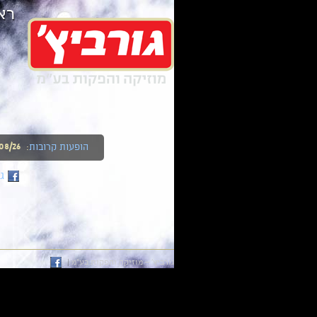
רא
/08/26
הופעות קרובות
:
08/26
ג
גורביץ' – מוזיקה והפקות בע"מ
|